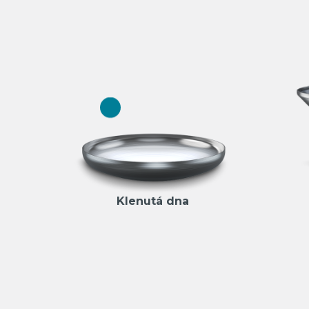
Klenutá dna