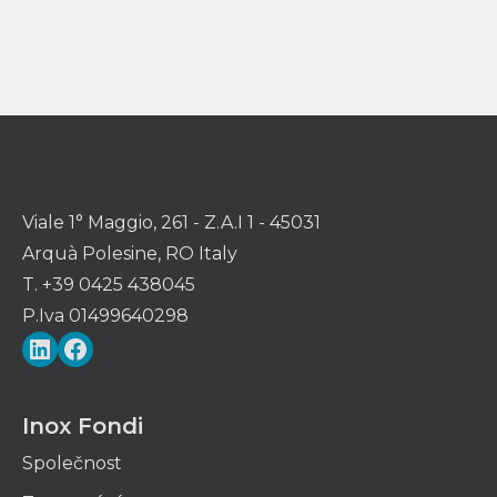
Viale 1° Maggio, 261 - Z.A.I 1 - 45031
Arquà Polesine, RO Italy
T. +39 0425 438045
P.Iva 01499640298
LinkedIn
Facebook
Inox Fondi
Společnost