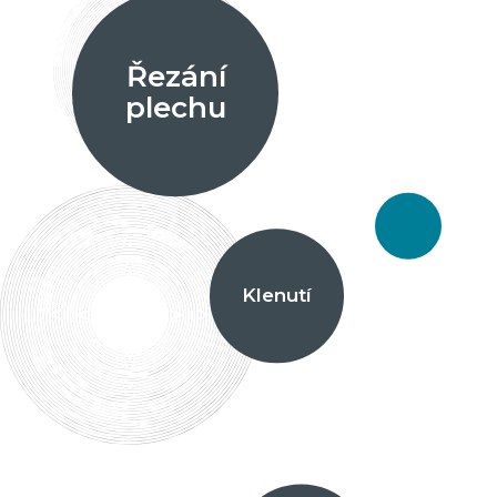
Řezání
plechu
Klenutí