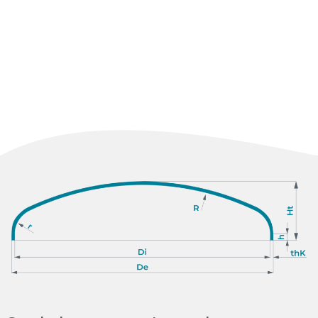
Duplex
Super duplex
Slitiny niklu
Titan
Ni Alloys
Monel
Inconel
Hastelloy
Měď
Hliník