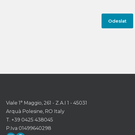
Viale 1° Maggio, 261 - Z.A.I 1 - 45031
Arquà Polesine, RO Italy
T. +39 0425 438045
P.Iva 01499640298
LinkedIn
Facebook