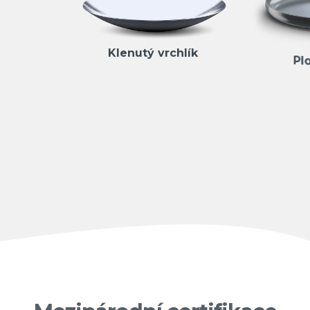
Klenutý vrchlík
Pl